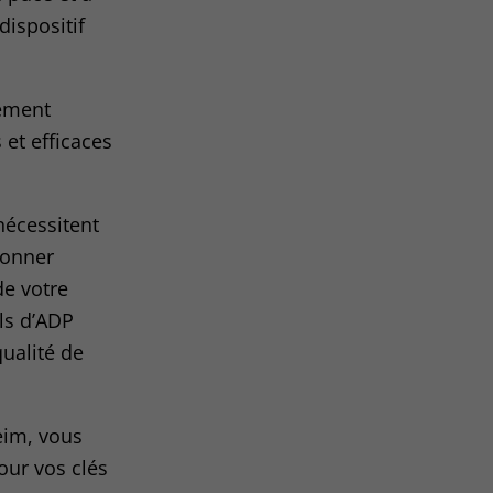
dispositif
pement
et efficaces
écessitent
ionner
de votre
els d’ADP
ualité de
eim, vous
pour vos clés