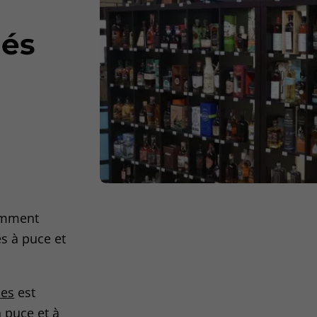
lés
ramment
és à puce et
ues
est
à puce et à