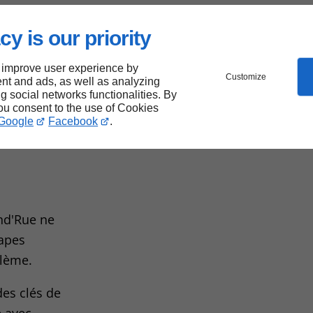
cy is our priority
é
 improve user experience by
Customize
nt and ads, as well as analyzing
ng social networks functionalities. By
you consent to the use of Cookies
Google
Facebook
.
and'Rue ne
tapes
blème.
des clés de