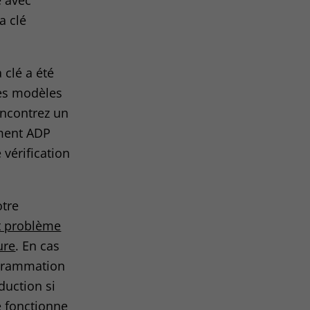
e avec
a clé
 clé a été
es modèles
encontrez un
ment ADP
 vérification
otre
t problème
ure
. En cas
ogrammation
duction si
é fonctionne