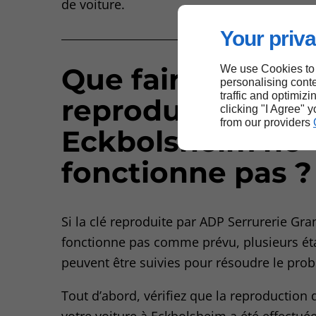
de voiture.
Your priva
Que faire si la cl
We use Cookies to
personalising conte
traffic and optimizi
reproduite à
clicking "I Agree" 
from our providers
Eckbolsheim ne
fonctionne pas ?
Si la clé reproduite par ADP Serrurerie Gr
fonctionne pas comme prévu, plusieurs é
peuvent être suivies pour résoudre le pro
Tout d’abord, vérifiez que la reproduction 